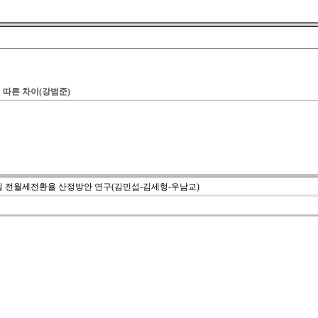
 따른 차이(강범준)
스텔 전월세전환율 산정방안 연구(김민섭-김세형-우남교)