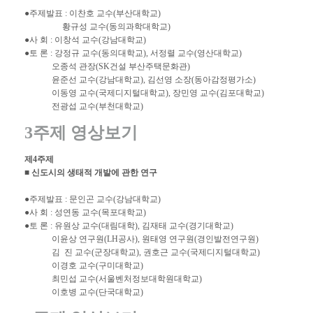
●주제발표 : 이찬호 교수(부산대학교)
황규성 교수(동의과학대학교)
●사 회 : 이창석 교수(강남대학교)
●토 론 : 강정규 교수(동의대학교), 서정렬 교수(영산대학교)
오종석 관장(SK건설 부산주택문화관)
윤준선 교수(강남대학교), 김선영 소장(동아감정평가소)
이동영 교수(국제디지털대학교), 장민영 교수(김포대학교)
전광섭 교수(부천대학교)
3주제 영상보기
제4주제
■ 신도시의 생태적 개발에 관한 연구
●주제발표 : 문인곤 교수(강남대학교)
●사 회 : 성연동 교수(목포대학교)
●토 론 : 유원상 교수(대림대학), 김재태 교수(경기대학교)
이윤상 연구원(LH공사), 원태영 연구원(경인발전연구원)
김 진 교수(군장대학교), 권호근 교수(국제디지털대학교)
이경호 교수(구미대학교)
최민섭 교수(서울벤처정보대학원대학교)
이호병 교수(단국대학교)