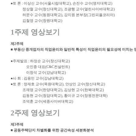
●토 론 : 이상신 교수(서울시립대학교), 손진수 교수(명지대학교)
정상철 교수(창신대학교), 조광행 교수(열린사이버대학교)
허문수 교수(동원대학교), 강지원 본부장(그린피플코리아)
김철영 교수(창원대학교)
1주제 영상보기
제2주제
■ 부동산 중개업자의 직업윤리와 일반적 특성이 직업윤리의 필요성에 미치는 
●주제발표 : 하정순 교수(창신대학교)
오인종 대표(C&C컨설턴트)
이창석 교수(강남대학교)
●사 회 : 김용민 교수(강남대학교)
●토 론 : 정재호 교수(목원대학교), 안상인 교수(창신대학교)
조재영 교수(한양대학교), 김상현 교수(한북대학교)
김동현 교수(청암대학교), 황이규 교수(창원전문대학)
조덕훈 교수(세종사이버대학교)
2주제 영상보기
제3주제
■ 공동주택단지 차별화를 위한 공간속성 세분화분석