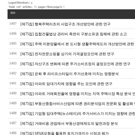
0
1
1497
75
no
1497
[제75집] 행복주택리츠의 사업구조 개선방안에 관한 연구
1496
[제75집] 집합건물법상 관리비 측면의 구분소유권 침해에 관한 소고
1495
[제75집] 주택 미분양율에서 본 도시형 생활주택제도의 개선방안에 관한
1494
[제75집] 전자전문쇼핑몰 상가의 가격결정요인에 관한 연구
1493
[제75집] 자산구조 변화에 따른 주거소비조정의 결정요인에 관한 연구
1492
[제75집] 은퇴 후 라이프스타일이 주거선호에 미치는 영향분석
1491
[제75집] 아파트 임대가치에 영향을 주는 요인에 관한 연구
1490
[제75집] 아파트 거래회전율에 영향을 미치는 지역 주택시장 특성 분석 
1489
[제75집] 부동산종합서비스산업에 따른 권리분석업의 전문화 및 활성화
1488
[제75집] 기업형 임대주택(뉴스테이)의 주거서비스가 미치는 영향에 관한
1487
[제75집] 거래비용 관점에서 부동산경매제도의 발전과정 분석
1486
[제75집] SPAR모형을 활용한 토지가격지수 산정과 평가