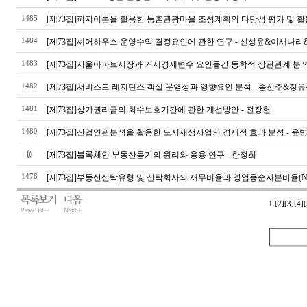
1485
[제73집]퍼지이론을 활용한 농촌관광마을 조성계획의 타당성 평가 및 활용
1484
[제73집]셰어하우스 운영수익 결정요인에 관한 연구 - 신성윤&이새나
1483
[제73집]서울아파트시장과 거시경제변수 요인들간 동학적 상관관계 분석 
1482
[제73집]서비스드 레지던스 객실 운영성과 영향요인 분석 - 송선주&정
1481
[제73집]상가권리금의 회수보호기간에 관한 개선방안 - 전장헌
1480
[제73집]산업연관분석을 활용한 도시재생사업의 경제적 효과 분석 - 윤
[제73집]블록체인 부동산등기의 원리와 응용 연구 - 한정희
1478
[제73집]부동산신탁유형 및 신탁회사의 재무비율과 영업용순자본비율(NC
1
[2]
[3]
[4]
[